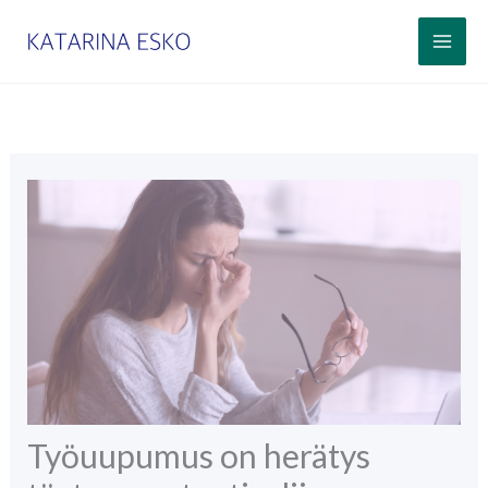
Siirry
sisältöön
Työuupumus on herätys