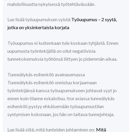
mahdollisuutta nykyisessä työtehtävässään.
Lue lisää työuupumuksen syistä:
Työuupumus – 2 syytä,
jotka on yksinkertaista korjata
Työuupumus ei kuitenkaan tule koskaan tyhjästä. Ennen
uupumusta työntekijällä on ollut negatiivisia
tunnekokemuksia työhönsä liittyen jo pidemmän aikaa.
Tunneälykäs esihenkilö avainasemassa
Tunneälykäs esihenkilö onnistuu korjaamaan
työntekijänsä kanssa työuupumukseen johtavat syyt jo
ennen kuin tilanne eskaloituu. Itse asiassa tunneälykäs
esihenkilö pystyy ehkäisemään työuupumustilan
syntymisen kokonaan, jos hän on taitava tunnejohtaja.
Lue lisää siitä, mitä tunteiden johtaminen on:
Mitä