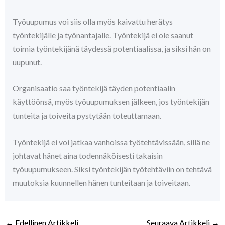
Työuupumus voi siis olla myös kaivattu herätys
työntekijälle ja työnantajalle. Työntekijä ei ole saanut
toimia työntekijänä täydessä potentiaalissa, ja siksi hän on
uupunut.
Organisaatio saa työntekijä täyden potentiaalin
käyttöönsä, myös työuupumuksen jälkeen, jos työntekijän
tunteita ja toiveita pystytään toteuttamaan.
Työntekijä ei voi jatkaa vanhoissa työtehtävissään, sillä ne
johtavat hänet aina todennäköisesti takaisin
työuupumukseen. Siksi työntekijän työtehtäviin on tehtävä
muutoksia kuunnellen hänen tunteitaan ja toiveitaan.
←
Edellinen Artikkeli
Seuraava Artikkeli
→