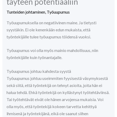
täyteen potentiaaliin
Tunteiden johtaminen
,
Työuupumus
Työuupumuksella on negatiivinen maine. Ja tietysti
syystäkin. Ei ole kenenkään edun mukaista, että
työntekijälle tulee työuupumus töidensä vuoksi.
Työuupumus voi olla myös mainio mahdollisuus, niin
työntekijälle kuin työnantajalle.
Työuupumus johtuu kahdesta syystä
Työuupumus johtuu useimmiten fyysisestä väsymyksestä
sekä siitä, että työntekijä on tehnyt asioita, joita hän ei
halua tehdä. Ehkä työntekijä on kyllästynyt työtehtäviinsä.
Tai työtehtävät eivät ole hänen arvojensa mukaisia. Voi
olla myös, että työntekijä kokeen tarvetta kehittyä
ihmisenä ja työntekijänä, eikä ole saanut siihen